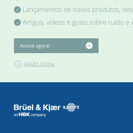
Lançamentos de novos produtos, desc
Artigos, vídeos e guias sobre ruído e 
Assine agora!
WAVES Online