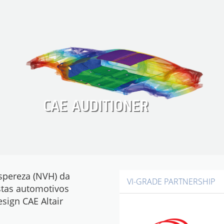
CAE AUDITIONER
aspereza (NVH) da
VI-GRADE PARTNERSHIP
istas automotivos
sign CAE Altair