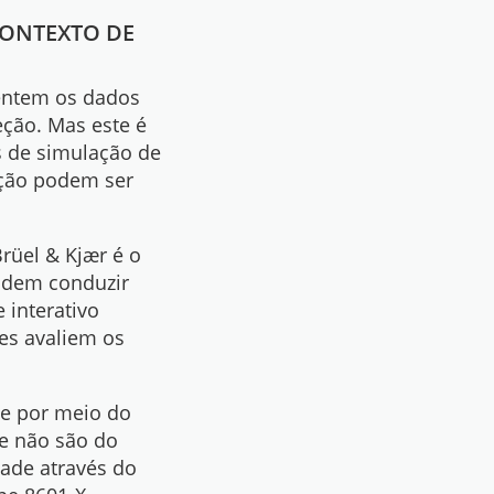
CONTEXTO DE
mentem os dados
ção. Mas este é
s de simulação de
ação podem ser
rüel & Kjær é o
odem conduzir
 interativo
es avaliem os
te por meio do
ue não são do
ade através do