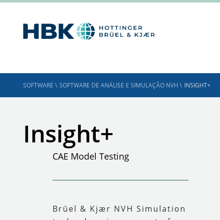
SOFTWARE
\
SOFTWARE DE ANÁLISE E SIMULAÇÃO NVH
\
INSIGHT+
Insight+
CAE Model Testing
Brüel & Kjær NVH Simulation