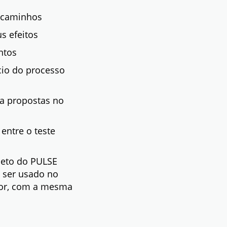
, caminhos
s efeitos
ntos
cio do processo
a propostas no
entre o teste
leto do PULSE
 ser usado no
tor, com a mesma