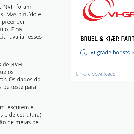
AE NVH foram
s. Mas o ruído e
mpreender
ulo. E na
ial avaliar esses
BRÜEL & KJÆR PAR
VI-grade boosts 
s de NVH -
que os
Links e downloads
ar. Os dados do
de teste para
em, escutem e
 e de estrutura),
ção de metas de