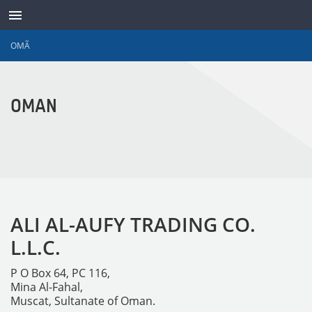
OMÃ
TRANSDUTORES
OMAN
ALI AL-AUFY TRADING CO.
L.L.C.
P O Box 64, PC 116,
Mina Al-Fahal,
Muscat, Sultanate of Oman.