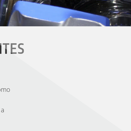
NTES
como
 a