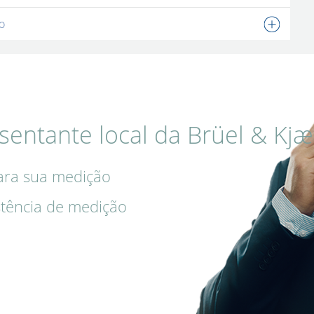
o
sentante local da Brüel & Kjæ
ara sua medição
tência de medição