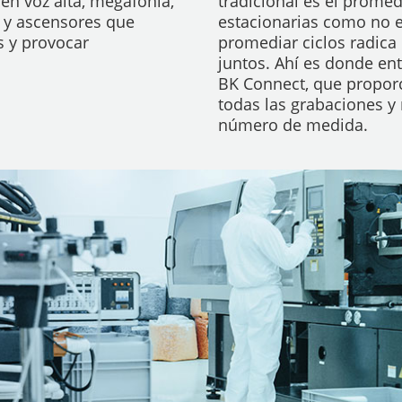
en voz alta, megafonía,
tradicional es el promed
s y ascensores que
estacionarias como no es
s y provocar
promediar ciclos radica
juntos. Ahí es donde ent
BK Connect, que proporc
todas las grabaciones y
número de medida.