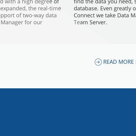
nd with a high degree of
find the data you need, 
 expanded, the real-time
database. Even greatly 
upport of two-way data
Connect we take Data M
Manager for our
Team Server.
READ MORE