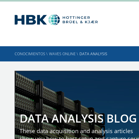
CONOCIMIENTOS
\
WAVES ONLINE
\
DATA ANALYSIS
DATA ANALYSIS BLOG
These data acquisition and analysis articles
show you how to best setup and capture sou