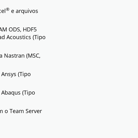
®
el
e arquivos
SAM ODS, HDF5
d Acoustics (Tipo
a Nastran (MSC,
 Ansys (Tipo
 Abaqus (Tipo
m o Team Server