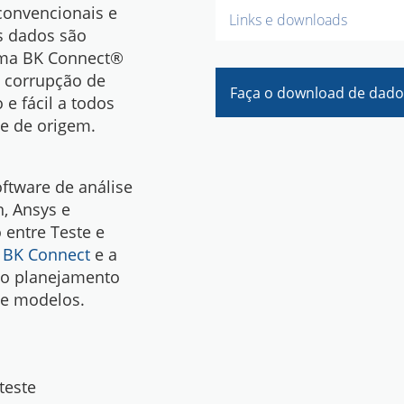
convencionais e
Links e downloads
Os dados são
orma BK Connect®
u corrupção de
Faça o download de dad
e fácil a todos
e de origem.
ftware de análise
n, Ansys e
 entre Teste e
 BK Connect
e a
e o planejamento
 de modelos.
teste