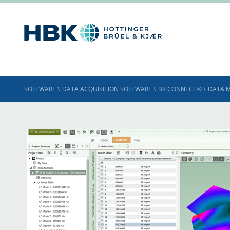
SOFTWARE
\
DATA ACQUISITION SOFTWARE
\
BK CONNECT®
\
DATA 