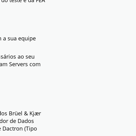
 do teste e da FEA
 a sua equipe
sários ao seu
Team Servers com
dos Brüel & Kjær
ador de Dados
e Dactron (Tipo