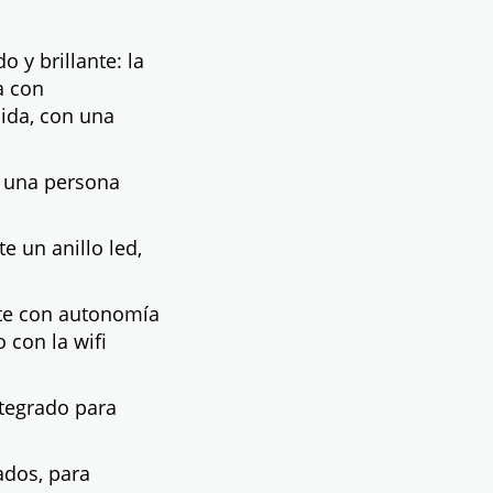
o y brillante: la
a con
dida, con una
a una persona
e un anillo led,
nte con autonomía
 con la wifi
tegrado para
ados, para