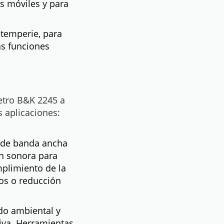
os móviles y para
ntemperie, para
as funciones
etro B&K 2245 a
s aplicaciones:
s de banda ancha
ón sonora para
umplimiento de la
os o reducción
ido ambiental y
iva. Herramientas