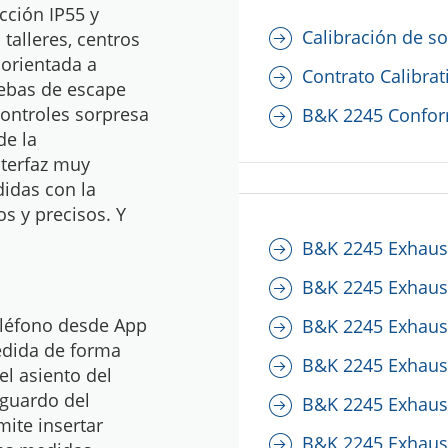
cción IP55 y
Calibración de s
 talleres, centros
 orientada a
Contrato Calibrat
uebas de escape
controles sorpresa
B&K 2245 Confor
de la
nterfaz muy
didas con la
s y precisos. Y
B&K 2245 Exhaus
B&K 2245 Exhaus
teléfono desde App
B&K 2245 Exhaust
edida de forma
B&K 2245 Exhaus
el asiento del
sguardo del
B&K 2245 Exhaus
mite insertar
B&K 2245 Exhaus