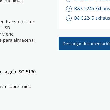
las medidas.
B&K 2245 Exhaust
B&K 2245 exhaust
en transferir a un
e USB
r viene
s para almacenar,
Descargar documentació
e según ISO 5130,
iva sobre ruido