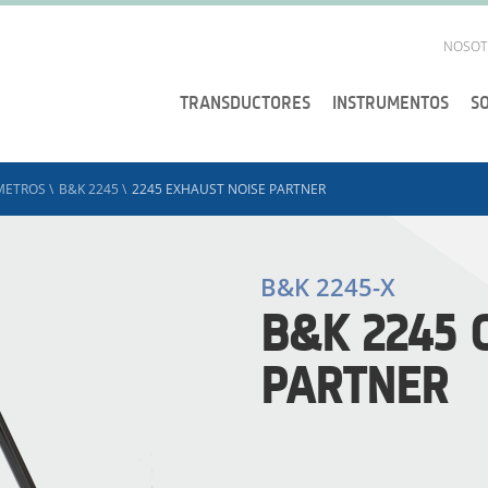
NOSOT
TRANSDUCTORES
INSTRUMENTOS
S
METROS
\
B&K 2245
\
2245 EXHAUST NOISE PARTNER
B&K 2245-X
B&K 2245 
PARTNER