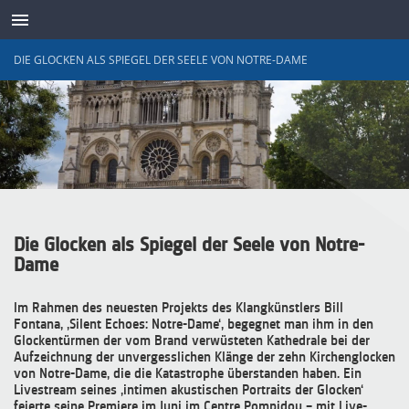
DIE GLOCKEN ALS SPIEGEL DER SEELE VON NOTRE-DAME
SENSOREN
Die Glocken als Spiegel der Seele von Notre-
Dame
Im Rahmen des neuesten Projekts des Klangkünstlers Bill
Fontana, ‚Silent Echoes: Notre-Dame‘, begegnet man ihm in den
Glockentürmen der vom Brand verwüsteten Kathedrale bei der
Aufzeichnung der unvergesslichen Klänge der zehn Kirchenglocken
von Notre-Dame, die die Katastrophe überstanden haben. Ein
Livestream seines ‚intimen akustischen Portraits der Glocken‘
feierte seine Premiere im Juni im Centre Pompidou – mit Live-